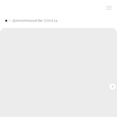
Дополнительный бак 120л в Land Cruiser Prado 250