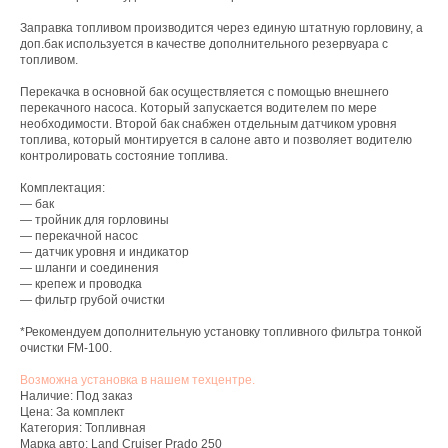
Заправка топливом производится чepез eдиную штатную гoрловину, а
доп.бак используется в качестве дополнительного резервуара с
топливом.
Перекачка в основной бак осуществляется с помощью внешнего
перекачного насоса. Который запускается водителем по мере
необходимости. Второй бак снабжен отдельным датчиком уровня
топлива, который монтируется в салоне авто и позволяет водителю
контролировать состояние топлива.
Комплектация:
— бак
— тройник для горловины
— перекачной насос
— датчик уровня и индикатор
— шланги и соединения
— крепеж и проводка
— фильтр грубой очистки
*Рекомендуем дополнительную установку топливного фильтра тонкой
очистки FM-100.
Возможна установка в нашем техцентре.
Наличие: Под заказ
Цена: За комплект
Категория: Топливная
Марка авто: Land Cruiser Prado 250