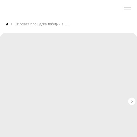
Силовая площадка лебедки в штатный бампер Land Cruiser 300