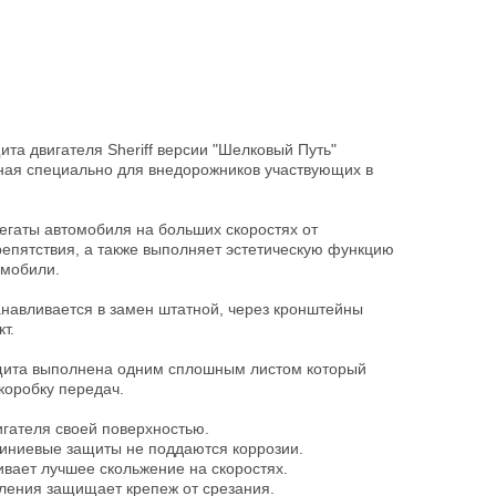
а двигателя Sheriff версии "Шелковый Путь"
ая специально для внедорожников участвующих в
егаты автомобиля на больших скоростях от
епятствия, а также выполняет эстетическую функцию
омобили.
навливается в замен штатной, через кронштейны
т.
щита выполнена одним сплошным листом который
коробку передач.
игателя своей поверхностью.
миниевые защиты не поддаются коррозии.
ивает лучшее скольжение на скоростях.
пления защищает крепеж от срезания.