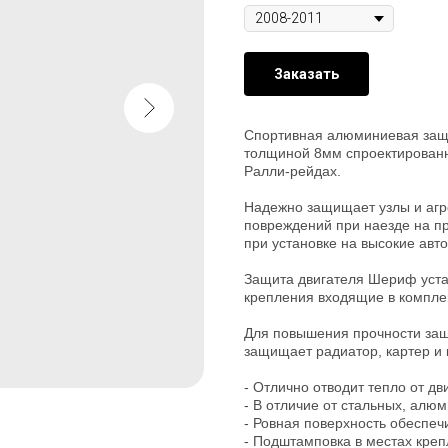
Заказать
Спортивная алюминиевая защит
толщиной 8мм спроектированн
Ралли-рейдах.
Надежно защищает узлы и агр
повреждений при наезде на пр
при установке на высокие авт
Защита двигателя Шериф уста
крепления входящие в комплек
Для повышения прочности за
защищает радиатор, картер и 
- Отлично отводит тепло от дв
- В отличие от стальных, алю
- Ровная поверхность обеспеч
- Подштамповка в местах кре