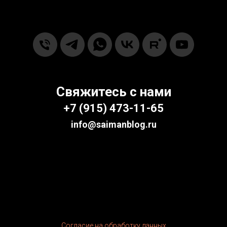
Свяжитесь с нами
+7
(915) 473-11-65‬
info@saimanblog.ru
ООО Сайман Медиа ИНН
/
ОГРН 7
448233191/1217400016680
Согласие на обработку данных