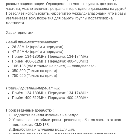
разные радиостанции. Одновременно можно слушать две разные
частоты, можно включить ретранслятор с одного диапазона на другой.
Позволяет использовать, как репитер между диапазонами, что в разы
увеличивает зону покрытия для работы группы портативок на
местности.
Характеристики:
Левый приемник/передатчик:
26-33MHz (приём и передача)
47-54MHz (приём и передача)
Приём: 134-180MHz, Передача: 134-174MHz
Приём: 400-512MHz, Передача: 400-480MHz
108-136 (AM и только на прием) — Авиадиапазон
350-399 (Только на прием)
750-950 (Только на прием)
Правый приемник/передатчик:
Приём: 134-180MHz, Передача: 134-174MHz
Приём: 400-512MHz, Передача: 400-480MHz
Произведенные доработки:
Подсветка панели изменена на белую.
Установлены стабилитроны - решена проблема частого отказа
микросхемы СМХ138.
Доработана и улучшена модуляция.