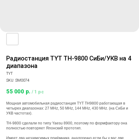
Радиостанция TYT TH-9800 СиБи/УКВ на 4
диапазона
TYT
SKU:
SM0074
55 000
р.
/
1 pc
Мощная автомобильная радиостанция TYT TH9800 работающая в
четырех диапазонах: 27 MHz, 50 MHz, 144 MHz, 430 MHz. (на СиБи и
УКВ частотах).
TH-9800 сделали по типу Yaesu 8900, поэтому по формфактору она
полностью повторяет Японский прототип.
Имеет два независимых приёмника, аналогично если бы у вас две