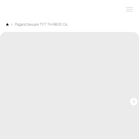
Радиостанция TYT TH-9800 СиБи/УКВ на 4 диапазона