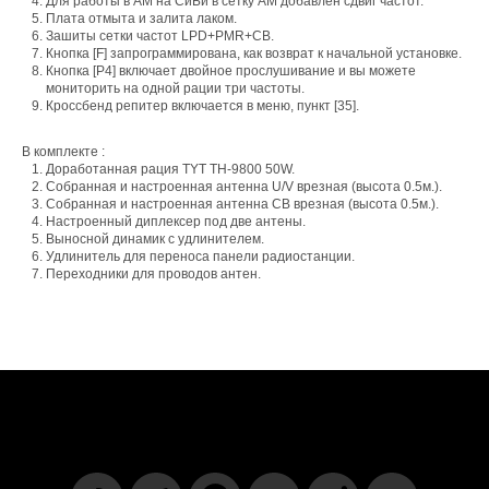
Для работы в АМ на СиБи в сетку АМ добавлен сдвиг частот.
Плата отмыта и залита лаком.
Зашиты сетки частот LРD+РМR+СВ.
Кнопка [F] запрограммирована, как возврат к начальной установке.
Кнопка [Р4] включает двойное прослушивание и вы можете
мониторить на одной рации три частоты.
Кроссбенд репитер включается в меню, пункт [35].
В комплекте :
Доработанная рация ТYТ ТН-9800 50W.
Собранная и настроенная антенна U/V врезная (высота 0.5м.).
Собранная и настроенная антенна СВ врезная (высота 0.5м.).
Настроенный диплексер под две антены.
Выносной динамик с удлинителем.
Удлинитель для переноса панели радиостанции.
Переходники для проводов антен.