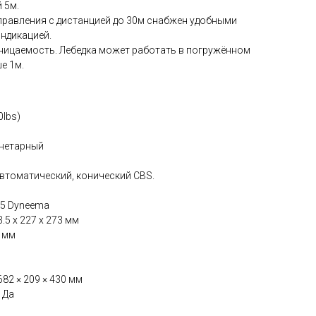
 5м.
правления с дистанцией до 30м снабжен удобными
ндикацией.
оницаемость. Лебедка может работать в погружённом
е 1м.
0lbs)
анетарный
автоматический, конический CBS.
75 Dyneema
3.5 x 227 х 273 мм
 мм
682 × 209 × 430 мм
 Да