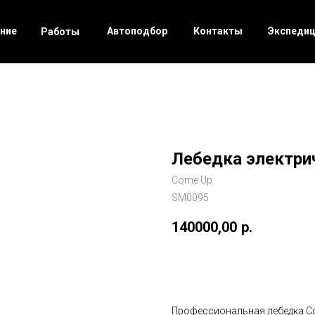
ние
Автоподбор
Контакты
Экспеди
Работы
Лебедка электрич
Come Up
SM0095
140000,00
р.
Заказать
Профессиональная лебедка C