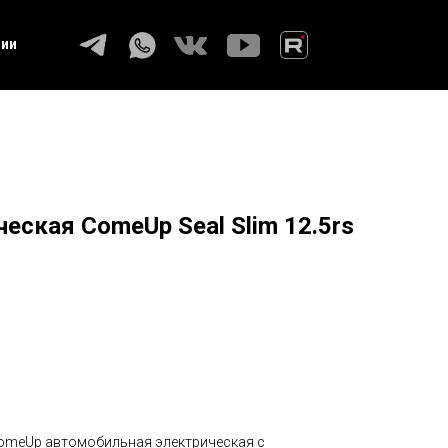
ции
еская ComeUp Seal Slim 12.5rs
omeUp автомобильная электрическая с