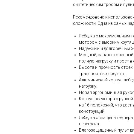
синтетическим тросом и пуль
Рекомендована к использован
сложности. Одна из самых над
Лебедка c максимальным т
мотором с высоким крутящ
Надежный и долговечный 3-
Мощный, запатентованный 
полную нагрузку и прост в
Высота и прочность стоек
транспортных средств.
Алюминиевый корпус лебед
нагрузку.
Новая эргономичная рукоя
Корпус редуктора с ручкой
на 16 положений, что дае
конструкций.
Лебедка оснащена темпера
перегрева.
Влагозащищенный пульт ди