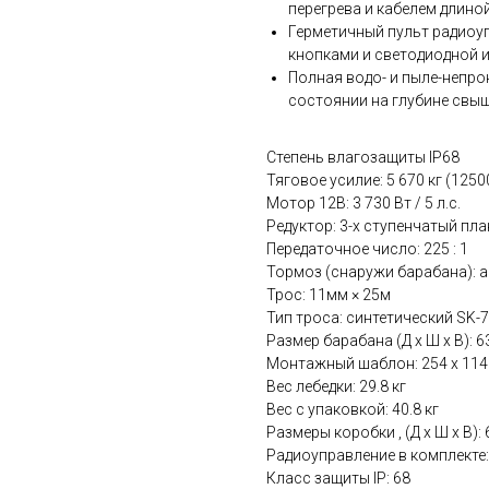
перегрева и кабелем длиной
Герметичный пульт радиоу
кнопками и светодиодной и
Полная водо- и пыле-непр
состоянии на глубине свыш
Степень влагозащиты IP68
Тяговое усилие: 5 670 кг (1250
Мотор 12В: 3 730 Вт / 5 л.с.
Редуктор: 3-х ступенчатый пл
Передаточное число: 225 : 1
Тормоз (снаружи барабана): 
Трос: 11мм × 25м
Тип троса: синтетический SK-
Размер барабана (Д x Ш x В): 6
Монтажный шаблон: 254 x 114
Вес лебедки: 29.8 кг
Вес с упаковкой: 40.8 кг
Размеры коробки , (Д x Ш x В): 
Радиоуправление в комплекте:
Класс защиты IP: 68