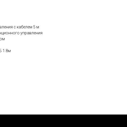
ления с кабелем 5 м
нционного управления
ком
Б 1.8м