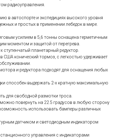
том радиоуправления.
ию в автоспорте и экспедициях высокого уровня
ежных и простых в применении лебедок в мире.
яговым усилием в 5,6 тонны оснащена герметичным
им моментом и защитой от перегрева.
х ступенчатый планетарный редуктор.
в США конический тормоз, с легкостью удерживает
 обслуживании.
 мотора и редуктора подходят для оснащения любых
ки способен выдержать 2-х кратную максимальную
ть для свободной размотки троса.
 можно повернуть на 22.5 градусов в любую сторону
т возможность использовать бамперы различных
турным датчиком и светодиодным индикатором
станционного управления с индикаторами