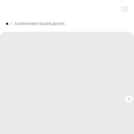
Алюминиевая защита двигателя силовая (8мм) для Land Cruiser 200